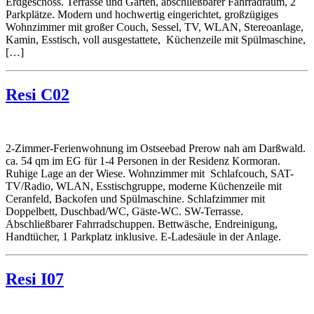
Erdgeschoss. Terrasse und Garten, abschließbarer Fahrradraum, 2
Parkplätze. Modern und hochwertig eingerichtet, großzügiges
Wohnzimmer mit großer Couch, Sessel, TV, WLAN, Stereoanlage,
Kamin, Esstisch, voll ausgestattete, Küchenzeile mit Spülmaschine,
[…]
Resi C02
2-Zimmer-Ferienwohnung im Ostseebad Prerow nah am Darßwald.
ca. 54 qm im EG für 1-4 Personen in der Residenz Kormoran.
Ruhige Lage an der Wiese. Wohnzimmer mit Schlafcouch, SAT-
TV/Radio, WLAN, Esstischgruppe, moderne Küchenzeile mit
Ceranfeld, Backofen und Spülmaschine. Schlafzimmer mit
Doppelbett, Duschbad/WC, Gäste-WC. SW-Terrasse.
Abschließbarer Fahrradschuppen. Bettwäsche, Endreinigung,
Handtücher, 1 Parkplatz inklusive. E-Ladesäule in der Anlage.
Resi I07