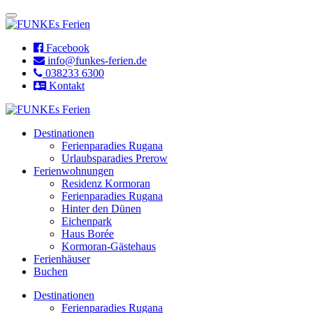
Facebook
info@funkes-ferien.de
038233 6300
Kontakt
Destinationen
Ferienparadies Rugana
Urlaubsparadies Prerow
Ferienwohnungen
Residenz Kormoran
Ferienparadies Rugana
Hinter den Dünen
Eichenpark
Haus Borée
Kormoran-Gästehaus
Ferienhäuser
Buchen
Destinationen
Ferienparadies Rugana