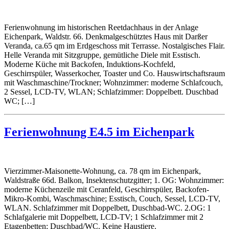
Ferienwohnung im historischen Reetdachhaus in der Anlage
Eichenpark, Waldstr. 66. Denkmalgeschütztes Haus mit Darßer
Veranda, ca.65 qm im Erdgeschoss mit Terrasse. Nostalgisches Flair.
Helle Veranda mit Sitzgruppe, gemütliche Diele mit Esstisch.
Moderne Küche mit Backofen, Induktions-Kochfeld,
Geschirrspüler, Wasserkocher, Toaster und Co. Hauswirtschaftsraum
mit Waschmaschine/Trockner; Wohnzimmer: moderne Schlafcouch,
2 Sessel, LCD-TV, WLAN; Schlafzimmer: Doppelbett. Duschbad
WC; […]
Ferienwohnung E4.5 im Eichenpark
Vierzimmer-Maisonette-Wohnung, ca. 78 qm im Eichenpark,
Waldstraße 66d. Balkon, Insektenschutzgitter; 1. OG: Wohnzimmer:
moderne Küchenzeile mit Ceranfeld, Geschirrspüler, Backofen-
Mikro-Kombi, Waschmaschine; Esstisch, Couch, Sessel, LCD-TV,
WLAN. Schlafzimmer mit Doppelbett, Duschbad-WC. 2.OG: 1
Schlafgalerie mit Doppelbett, LCD-TV; 1 Schlafzimmer mit 2
Etagenbetten; Duschbad/WC. Keine Haustiere.