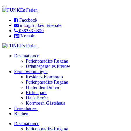
Facebook
info@funkes-ferien.de
038233 6300
Kontakt
Destinationen
Ferienparadies Rugana
Urlaubsparadies Prerow
Ferienwohnungen
Residenz Kormoran
Ferienparadies Rugana
Hinter den Dünen
Eichenpark
Haus Borée
Kormoran-Gästehaus
Ferienhäuser
Buchen
Destinationen
Ferienparadies Rugana