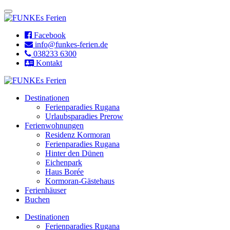
Facebook
info@funkes-ferien.de
038233 6300
Kontakt
Destinationen
Ferienparadies Rugana
Urlaubsparadies Prerow
Ferienwohnungen
Residenz Kormoran
Ferienparadies Rugana
Hinter den Dünen
Eichenpark
Haus Borée
Kormoran-Gästehaus
Ferienhäuser
Buchen
Destinationen
Ferienparadies Rugana