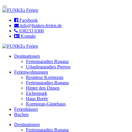
Facebook
info@funkes-ferien.de
038233 6300
Kontakt
Destinationen
Ferienparadies Rugana
Urlaubsparadies Prerow
Ferienwohnungen
Residenz Kormoran
Ferienparadies Rugana
Hinter den Dünen
Eichenpark
Haus Borée
Kormoran-Gästehaus
Ferienhäuser
Buchen
Destinationen
Ferienparadies Rugana