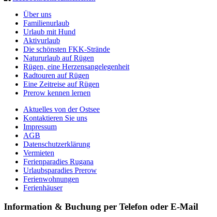
Über uns
Familienurlaub
Urlaub mit Hund
Aktivurlaub
Die schönsten FKK-Strände
Natururlaub auf Rügen
Rügen, eine Herzensangelegenheit
Radtouren auf Rügen
Eine Zeitreise auf Rügen
Prerow kennen lernen
Aktuelles von der Ostsee
Kontaktieren Sie uns
Impressum
AGB
Datenschutzerklärung
Vermieten
Ferienparadies Rugana
Urlaubsparadies Prerow
Ferienwohnungen
Ferienhäuser
Information & Buchung per Telefon oder E-Mail