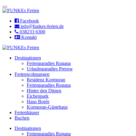
Facebook
info@funkes-ferien.de
038233 6300
Kontakt
Destinationen
Ferienparadies Rugana
Urlaubsparadies Prerow
Ferienwohnungen
Residenz Kormoran
Ferienparadies Rugana
Hinter den Dünen
Eichenpark
Haus Borée
Kormoran-Gästehaus
Ferienhäuser
Buchen
Destinationen
Ferienparadies Rugana