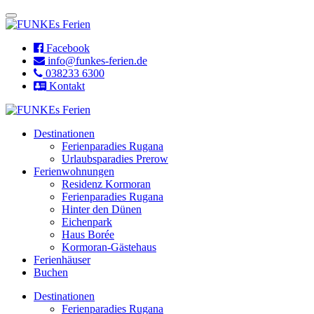
Facebook
info@funkes-ferien.de
038233 6300
Kontakt
Destinationen
Ferienparadies Rugana
Urlaubsparadies Prerow
Ferienwohnungen
Residenz Kormoran
Ferienparadies Rugana
Hinter den Dünen
Eichenpark
Haus Borée
Kormoran-Gästehaus
Ferienhäuser
Buchen
Destinationen
Ferienparadies Rugana